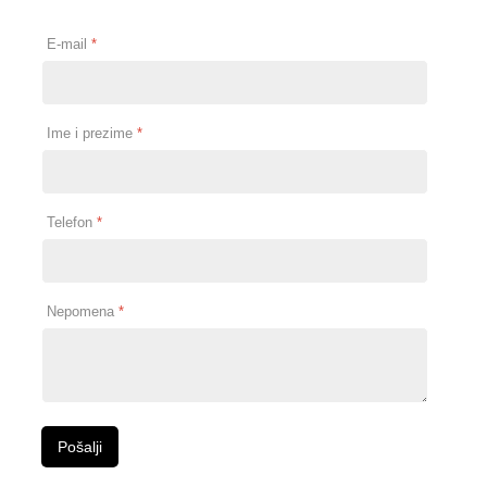
E-mail
*
Ime i prezime
*
Telefon
*
Nepomena
*
Pošalji