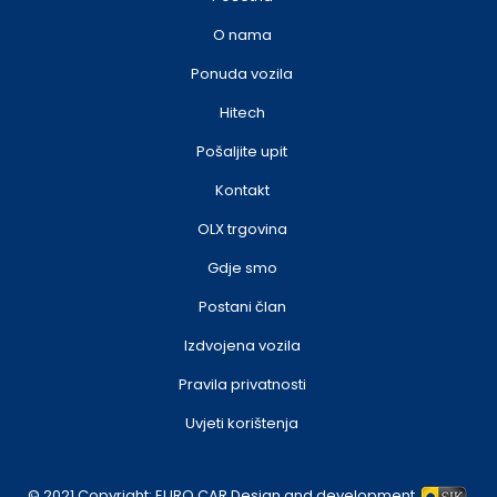
O nama
Ponuda vozila
Hitech
Pošaljite upit
Kontakt
OLX trgovina
Gdje smo
Postani član
Izdvojena vozila
Pravila privatnosti
Uvjeti korištenja
© 2021 Copyright:
EURO CAR
Design and development