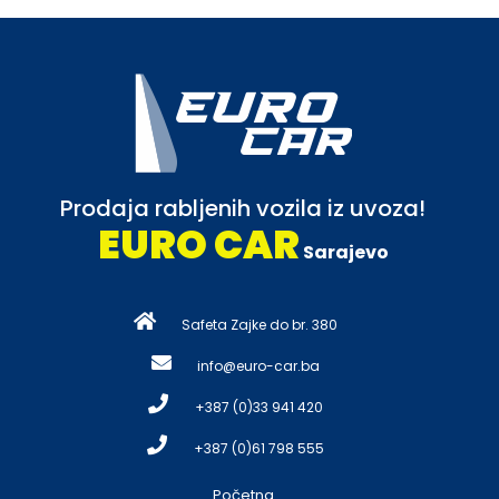
Prodaja rabljenih vozila iz uvoza!
EURO CAR
Sarajevo
Safeta Zajke do br. 380
info@euro-car.ba
+387 (0)33 941 420
+387 (0)61 798 555
Početna