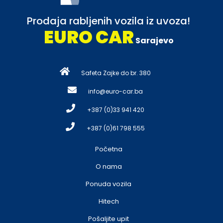
Prodaja rabljenih vozila iz uvoza!
EURO CAR
Sarajevo
Safeta Zajke do br. 380
info@euro-car.ba
+387 (0)33 941 420
+387 (0)61 798 555
Početna
O nama
Ponuda vozila
Hitech
Pošaljite upit