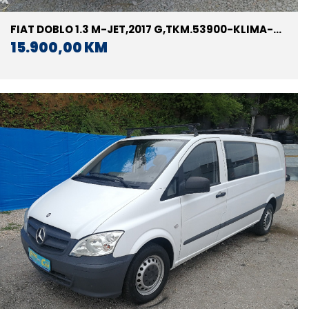
FIAT DOBLO 1.3 M-JET,2017 G,TKM.53900-KLIMA-
EURO 6
15.900,00 KM