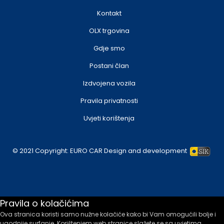
Kontakt
OLX trgovina
Gdje smo
Postani član
Izdvojena vozila
Pravila privatnosti
Uvjeti korištenja
© 2021 Copyright:
EURO CAR
Design and development
Pravila o kolačićima
Ova stranica koristi samo nužne kolačiće kako bi Vam omogućili bolje i
ugodnije surfanje. Korištenjem web stranice slažete se sa uvjetima