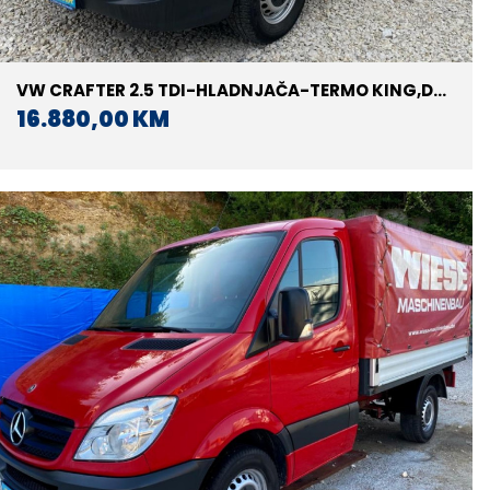
VW CRAFTER 2.5 TDI-HLADNJAČA-TERMO KING,DO
-1
16.880,00 KM