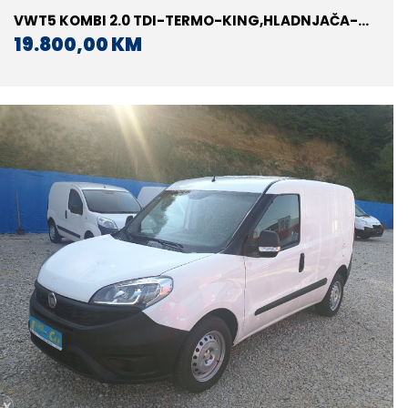
VWT5 KOMBI 2.0 TDI-TERMO-KING,HLADNJAČA-
PRODUŽENI
19.800,00 KM