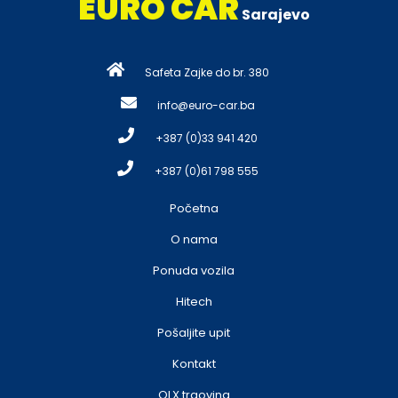
EURO CAR
Sarajevo
Safeta Zajke do br. 380
info@euro-car.ba
+387 (0)33 941 420
+387 (0)61 798 555
Početna
O nama
Ponuda vozila
Hitech
Pošaljite upit
Kontakt
OLX trgovina