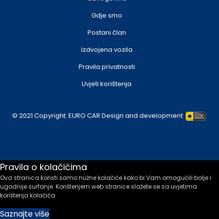
Gdje smo
Postani član
Izdvojena vozila
Pravila privatnosti
Uvjeti korištenja
© 2021 Copyright:
EURO CAR
Design and development
Pravila o kolačićima
Ova stranica koristi samo nužne kolačiće kako bi Vam omogućili bolje i
ugodnije surfanje. Korištenjem web stranice slažete se sa uvjetima
korištenja kolačića.
Saznajte više