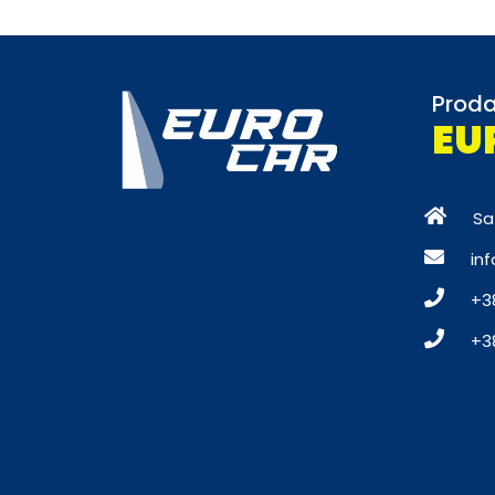
Proda
EU
Sa
in
+3
+3