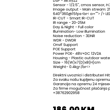
DSP - AK5522
Sensor - 1/2.5'', cmos sensor, 
Image output - Main stream:
2
640*360@15fps<br< a=""> /> LE
IR-CUT - Smart IR-CUT
IR range - 20-25M
Day & Night - Full color
Illumination- Low illumination
Noise reduction - 3DNR
WDR - DWDR
Onvif Support
POE Support
Power POE- 48V+DC 12V2A
Housing - Plastic outdoor wate
Size - 16(W)x7(D)x8(H)cm
Weight- 0.4kg</br<>
Direktni uvoznici i distributeri
Za svaku našu kupljenu opremu d
Garancija na opremu 24 mjese
Za firme mogućnost plaćanja pr
+38762902958
186,00 KM