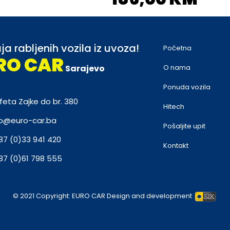
ja rabljenih vozila iz uvoza!
Početna
RO CAR
Sarajevo
O nama
Ponuda vozila
feta Zajke do br. 380
Hitech
fo@euro-car.ba
Pošaljite upit
87 (0)33 941 420
Kontakt
87 (0)61 798 555
© 2021 Copyright:
EURO CAR
Design and development