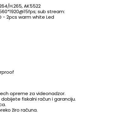
H.264/H.265, AK5522
560*1920@15fps
; sub stream:
D - 2pcs warm white Led
rproof
 Hitech opreme za videonadzor.
obijete fiskalni račun i garanciju.
ca.
eko žiro računa.