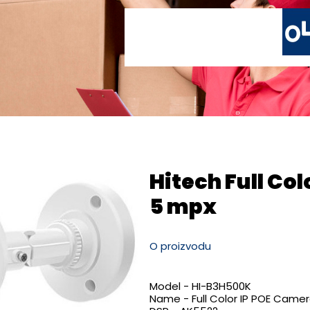
Hitech Full Co
5 mpx
O proizvodu
Model - HI-B3H500K
Name - Full Color IP POE Came