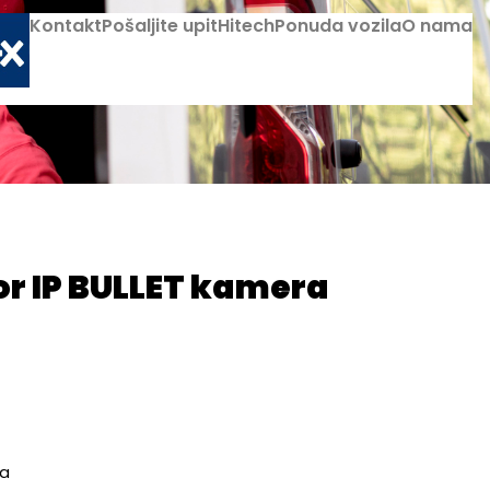
Kontakt
Pošaljite upit
Hitech
Ponuda vozila
O nama
lor IP BULLET kamera
ra