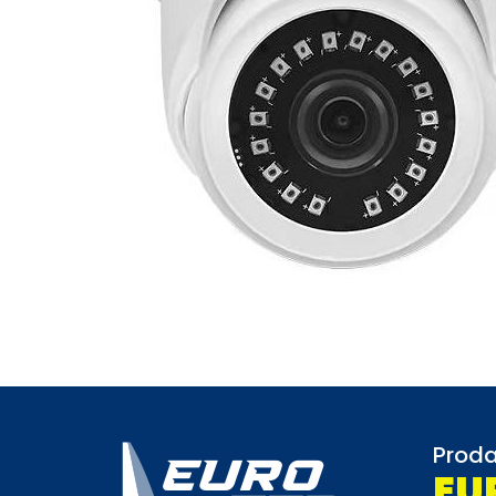
Proda
EU