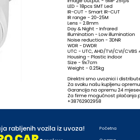
Image output - 5MP 25fps
LED - 18pcs SMT Led
IR-CUT - Smart IR-CUT
IR range - 20-25M
Lens - 2.8mm
Day & Night - Infrared
Illumination - Low illumination
Noise reduction - 3DNR
WDR - DWDR
UTC - UTC, AHD/TVI/CVI/CVBS 4 
Housing - Plastic indoor
Size - 9x7cm
Weight - 0.25kg
Direktni smo uvoznici i distrib
Za svaku našu kupljenu opremu d
Garancija na opremu 24 mjese
Za firme mogućnost plaćanja pr
+38762902958
ja rabljenih vozila iz uvoza!
Početna
RO CAR