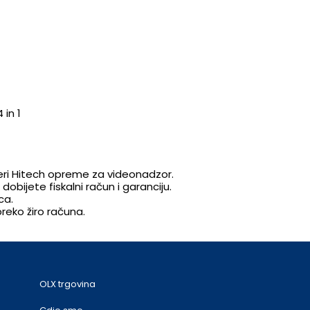
in 1
uteri Hitech opreme za videonadzor.
obijete fiskalni račun i garanciju.
ca.
eko žiro računa.
OLX trgovina