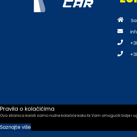
Sa
in
+3
+3
Pravila o kolačićima
Ova stranica koristi samo nužne kolačiće kako bi Vam omogućili bolje i ug
Saznajte više