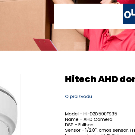
Hitech AHD d
O proizvodu
Model - HI-D2D500FS35
Name - AHD Camera
DSP - Fullhan
Sensor - 1/2.8'', cmos sensor