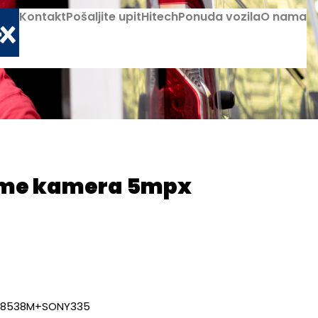
Kontakt
Pošaljite upit
Hitech
Ponuda vozila
O nama
ome kamera 5mpx
, FH8538M+SONY335