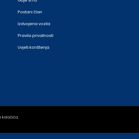
Gdje smo
Postani član
Izdvojena vozila
Pravila privatnosti
Uvjeti korištenja
a kolačića.