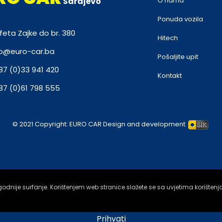
Sarajevo
O nama
Ponuda vozila
feta Zajke do br. 380
Hitech
fo@euro-car.ba
Pošaljite upit
87 (0)33 941 420
Kontakt
87 (0)61 798 555
© 2021 Copyright:
EURO CAR
Design and development
odnije surfanje. Korištenjem web stranice slažete se sa uvjetima korištenj
Prihvati