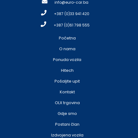
info@euro-car.ba
+387 (0)33 941 420
+387 (0)61 798 555
Početna
O nama
Ponuda vozila
Hitech
Pošaljite upit
Kontakt
OLX trgovina
Gdje smo
Postani član
Izdvojena vozila