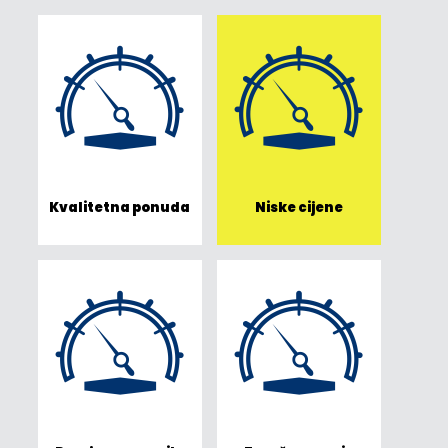
Kvalitetna ponuda
Niske cijene