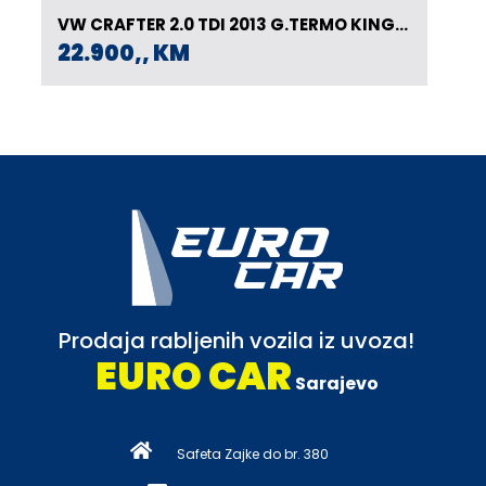
VW CRAFTER 2.0 TDI 2013 G.TERMO KING-
HLADNJAČA,-20
22.900,, KM
Prodaja rabljenih vozila iz uvoza!
EURO CAR
Sarajevo
Safeta Zajke do br. 380